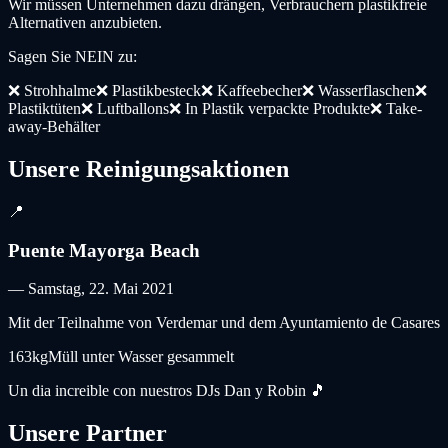
Wir müssen Unternehmen dazu drängen, Verbrauchern plastikfreie
Alternativen anzubieten.
Sagen Sie NEIN zu:
❌
Strohhalme
❌
Plastikbesteck
❌
Kaffeebecher
❌
Wasserflaschen
❌
Plastiktüten
❌
Luftballons
❌
In Plastik verpackte Produkte
❌
Take-
away-Behälter
Unsere Reinigungsaktionen
📍
Puente Mayorga Beach
—
Samstag, 22. Mai 2021
Mit der Teilnahme von Verdemar und dem Ayuntamiento de Casares
163kg
Müll unter Wasser gesammelt
Un dia increible con nuestros DJs Dan y Robin 🎵
Unsere Partner