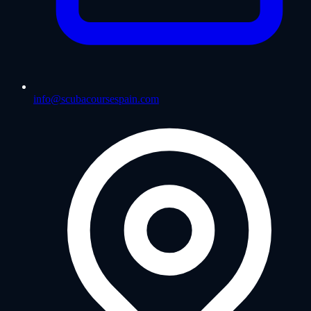
info@scubacoursespain.com