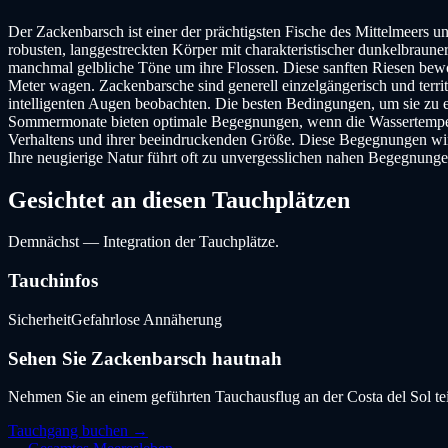
Der Zackenbarsch ist einer der prächtigsten Fische des Mittelmeers u
robusten, langgestreckten Körper mit charakteristischer dunkelbraun
manchmal gelbliche Töne um ihre Flossen. Diese sanften Riesen bew
Meter wagen. Zackenbarsche sind generell einzelgängerisch und territ
intelligenten Augen beobachten. Die besten Bedingungen, um sie zu e
Sommermonate bieten optimale Begegnungen, wenn die Wassertempera
Verhaltens und ihrer beeindruckenden Größe. Diese Begegnungen wirke
Ihre neugierige Natur führt oft zu unvergesslichen nahen Begegnunge
Gesichtet an diesen Tauchplätzen
Demnächst — Integration der Tauchplätze.
Tauchinfos
Sicherheit
Gefahrlose Annäherung
Sehen Sie
Zackenbarsch
hautnah
Nehmen Sie an einem geführten Tauchausflug an der Costa del Sol tei
Tauchgang buchen →