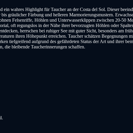
nd ein wahres Highlight für Taucher an der Costa del Sol. Dieser beei
er bis gräulicher Färbung und helleren Marmorierungsmustern. Erwachse
ohnen Felsenriffe, Höhlen und Unterwasserklippen zwischen 20-50 Met
orial, oft regungslos in der Nähe ihrer bevorzugten Höhlen oder Spalt
ntdecken, herrschen bei ruhiger See mit guter Sicht, besonders am frü
turen ihren Höhepunkt erreichen. Taucher schätzen Begegnungen mit
n tiefgreifend aufgrund des gefährdeten Status der Art und ihrer beme
n, die bleibende Taucherinnerungen schaffen.
l.