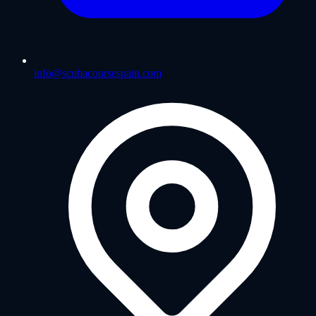
info@scubacoursespain.com