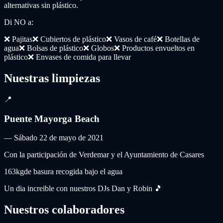
alternativas sin plástico.
Di NO a:
❌
Pajitas
❌
Cubiertos de plástico
❌
Vasos de café
❌
Botellas de
agua
❌
Bolsas de plástico
❌
Globos
❌
Productos envueltos en
plástico
❌
Envases de comida para llevar
Nuestras limpiezas
📍
Puente Mayorga Beach
—
Sábado 22 de mayo de 2021
Con la participación de Verdemar y el Ayuntamiento de Casares
163kg
de basura recogida bajo el agua
Un dia increible con nuestros DJs Dan y Robin 🎵
Nuestros colaboradores