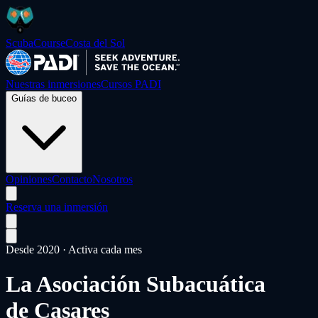
ScubaCourse
Costa del Sol
Nuestras inmersiones
Cursos PADI
Guías de buceo
Opiniones
Contacto
Nosotros
Reserva una inmersión
Desde 2020 · Activa cada mes
La Asociación Subacuática
de Casares