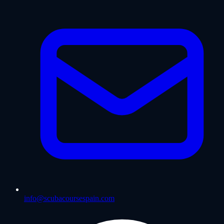
info@scubacoursespain.com