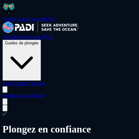
ScubaCourse
Costa del Sol
Nos plongées
Cours PADI
Guides de plongée
Avis
Contact
À propos
Réserver une plongée
✅
Plongez en confiance