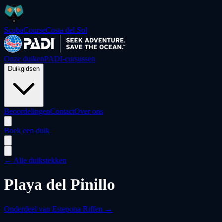
ScubaCourse
Costa del Sol
Onze duiken
PADI-cursussen
Duikgidsen
Beoordelingen
Contact
Over ons
Boek een duik
← Alle duikstekken
Playa del Pinillo
Onderdeel van
Estepona Riffen
→