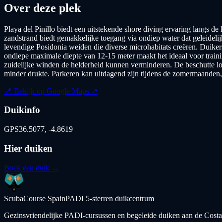
Over deze plek
Playa del Pinillo biedt een uitstekende shore diving ervaring langs d
zandstrand biedt gemakkelijke toegang via ondiep water dat geleidelij
levendige Posidonia weiden die diverse microhabitats creëren. Duiker
ondiepe maximale diepte van 12-15 meter maakt het ideaal voor train
zuidelijke winden de helderheid kunnen verminderen. De beschutte loc
minder drukte. Parkeren kan uitdagend zijn tijdens de zomermaanden, 
📍 Bekijk op Google Maps ↗
Duikinfo
GPS
36.5077
,
-4.8619
Hier duiken
Boek een duik →
ScubaCourse Spain
PADI 5-sterren duikcentrum
Gezinsvriendelijke PADI-cursussen en begeleide duiken aan de Costa