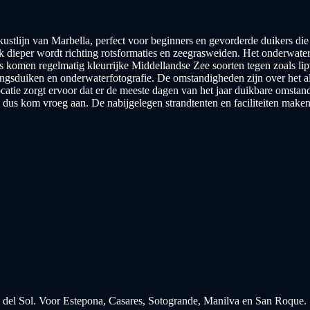
e kustlijn van Marbella, perfect voor beginners en gevorderde duikers d
k dieper wordt richting rotsformaties en zeegrasweiden. Het onderwatert
s komen regelmatig kleurrijke Middellandse Zee soorten tegen zoals lip
ingsduiken en onderwaterfotografie. De omstandigheden zijn over het a
atie zorgt ervoor dat er de meeste dagen van het jaar duikbare omstand
dus kom vroeg aan. De nabijgelegen strandtenten en faciliteiten maken 
 del Sol. Voor Estepona, Casares, Sotogrande, Manilva en San Roque.