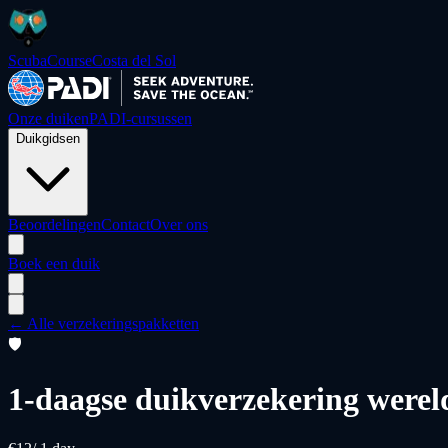
ScubaCourse
Costa del Sol
Onze duiken
PADI-cursussen
Duikgidsen
Beoordelingen
Contact
Over ons
Boek een duik
←
Alle verzekeringspakketten
🛡️
1-daagse duikverzekering werel